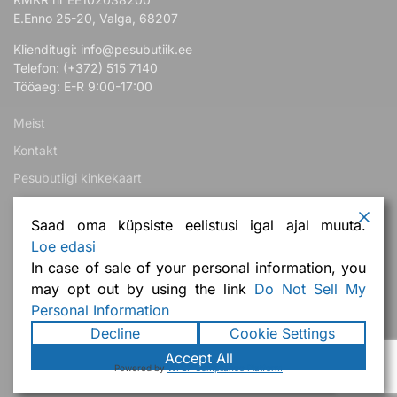
E.Enno 25-20, Valga, 68207
Klienditugi: info@pesubutiik.ee
Telefon: (+372) 515 7140
Tööaeg: E-R 9:00-17:00
Meist
Kontakt
Pesubutiigi kinkekaart
Teeme koostööd!
Saad oma küpsiste eelistusi igal ajal muuta.
Loe edasi
Järelmaks
In case of sale of your personal information, you
Korduma kippuvad küsimused
may opt out by using the link
Do Not Sell My
Ostuabi ja tingimused
Personal Information
Decline
Cookie Settings
Accept All
Pesubutiik OÜ
Powered by
WPLP Compliance Platform