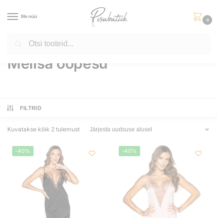
Menüü
0
Otsi
Esileht
Tooted siltidega “Melisa ööpesu”
/
Melisa ööpesu
FILTRID
Kuvatakse kõik 2 tulemust
-40%
-40%