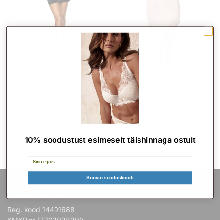
Out of stock
ÖÖPESU
ÖÖPESU
Melisa ööpesu must
Melisa ööpesu roosa
40.80
€
40.80
€
68.00
€
68.00
€
Vali
Vali
10% soodustust esimeselt täishinnaga ostult
Kuvatakse kõik 2 tulemust
Email
Soovin sooduskoodi
PESUBUTIIK OÜ
Reg. kood 14401688
KMKR nr EE102038200