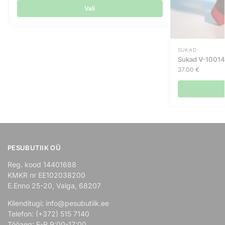
Vali
SUKAD
Sukad V-10014
37.00
€
PESUBUTIIK OÜ
Reg. kood 14401688
KMKR nr EE102038200
E.Enno 25-20, Valga, 68207
Klienditugi: info@pesubutiik.ee
Telefon: (+372) 515 7140
Tööaeg: E-R 9:00-17:00