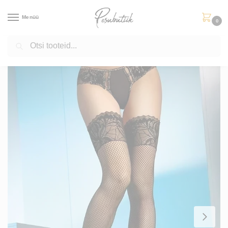
Menüü
0
Otsi
Esileht
Muud tooted
Sukad
Sukad V-10104
/
/
/