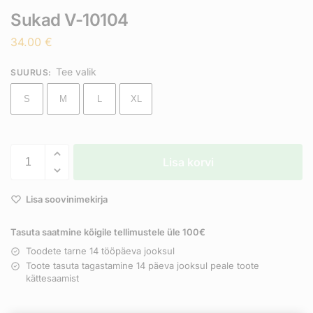
Sukad V-10104
34.00
€
Tee valik
SUURUS
:
S
M
L
XL
Lisa korvi
Lisa soovinimekirja
Tasuta saatmine kõigile tellimustele üle 100€
Toodete tarne 14 tööpäeva jooksul
Toote tasuta tagastamine 14 päeva jooksul peale toote
kättesaamist