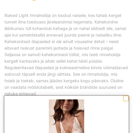
Naked Light rinnahoidja on loodud naisele, kes tahab kerget
tunnet ilma toestuses järeleandmisi tegemata. Kahekordne
läbikumav tüll kohandub kehaga ja on nahal siidiselt sile, samal
ajal kui sametdetailid annavad juurde peene ja naiseliku ilme.
Kahekordsed õlapaelad ei ole ainult visuaalne detail – need
aitavad raskust paremini jaotada ja hoiavad rinna paigal.
Seljaosa on samuti kahekordsest tüllist, mis teeb rinnahoidja
kergelt kantavaks ja aitab sellel kehal hästi püsida.
Reguleeritavad õlapaelad ja kolmeastmeline kinnis võimaldavad
sobivust täpselt enda järgi sättida. See on rinnahoidja, mis
hoiab ja toetab, samas jäädes kergeks kogu päevaks. Oluline
on vaadata mõõdutabelit, sest kõikide brändide suurused on
natuke erinevad.
Soovitame:
Kui otsid rinnahoidjat, mis annab hea toe, aga ei tundu raske
ega jäik, siis see mudel teeb oma töö ära. Sobib hästi
igapäevaseks kandmiseks, kui tahad, et pesu hoiaks sind terve
päeva.