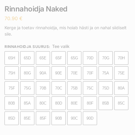
Rinnahoidja Naked
70.90
€
Kerge ja toetav rinnahoidja, mis hoiab hästi ja on nahal siidiselt
sile.
Tee valik
RINNAHOIDJA SUURUS
:
65H
65D
65E
65F
65G
70D
70G
70H
75H
80G
90A
90E
70E
70F
75A
75E
75F
75G
70B
70C
75B
75C
75D
80A
80B
85A
80C
80D
80E
80F
85B
85C
85D
85E
85F
90B
90C
90D