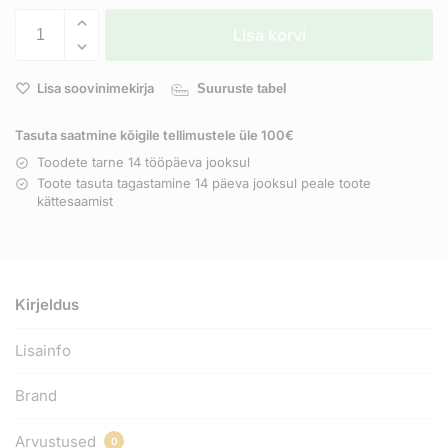
Lisa korvi
Lisa soovinimekirja
Suuruste tabel
Tasuta saatmine kõigile tellimustele üle 100€
Toodete tarne 14 tööpäeva jooksul
Toote tasuta tagastamine 14 päeva jooksul peale toote
kättesaamist
Kirjeldus
Lisainfo
Brand
Arvustused
0