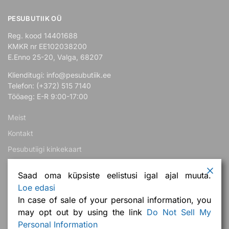
PESUBUTIIK OÜ
Reg. kood 14401688
KMKR nr EE102038200
E.Enno 25-20, Valga, 68207
Klienditugi: info@pesubutiik.ee
Telefon: (+372) 515 7140
Tööaeg: E-R 9:00-17:00
Meist
Kontakt
Pesubutiigi kinkekaart
Teeme koostööd!
Saad oma küpsiste eelistusi igal ajal muuta.
Loe edasi
Järelmaks
In case of sale of your personal information, you
Korduma kippuvad küsimused
may opt out by using the link
Do Not Sell My
Ostuabi ja tingimused
Personal Information