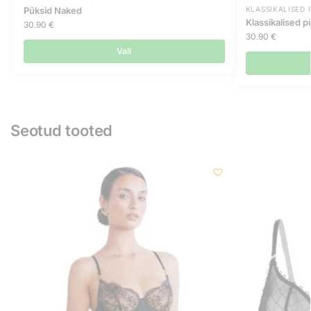
Püksid Naked
KLASSIKALISED 
Klassikalised 
30.90
€
30.90
€
Vali
Seotud tooted