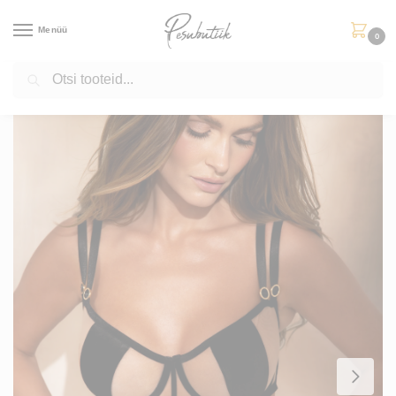
Menüü
0
Otsi
Esileht
Aluspesu
Rinnahoidjad
Tugikaartega rinnahoidjad
Rinnahoidja Naked
/
/
/
/