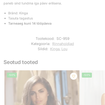
paneb sind tundma iga päev erilisena.
Bränd: Kinga
Tasuta tagastus
Tarneaeg kuni 14 tööpäeva
Tootekood:
SC-959
Kategooria:
Rinnahoidjad
Sildid:
Kinga
,
Lou
Seotud tooted
-50%
-50%