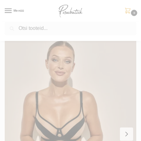
Menüü
0
Otsi
Esileht
Allahindlus
Rinnahoidjad
Lou rinnahoidja II
/
/
/