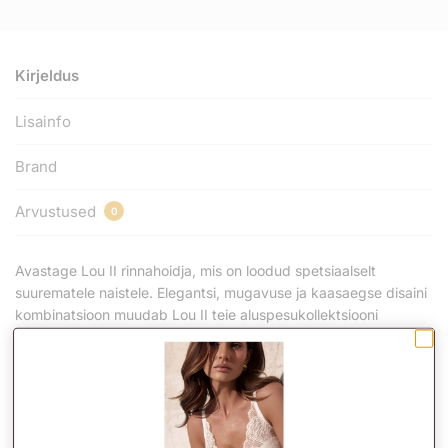
Kirjeldus
Lisainfo
Brand
Arvustused
0
Avastage Lou II rinnahoidja, mis on loodud spetsiaalselt
suurematele naistele. Elegantsi, mugavuse ja kaasaegse disaini
kombinatsioon muudab Lou II teie aluspesukollektsiooni
absoluutseks kohustuslikuks. Luba endale hellitushetk ja naudi
ainulaadseid elamusi.
Lou II rinnahoidja peamised omadused: