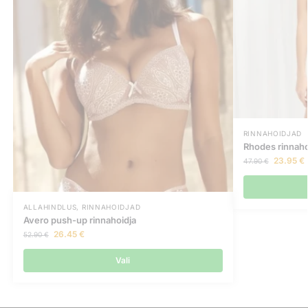
RINNAHOIDJAD
Rhodes rinnaho
23.95
€
47.90
€
ALLAHINDLUS
,
RINNAHOIDJAD
Avero push-up rinnahoidja
26.45
€
52.90
€
Vali