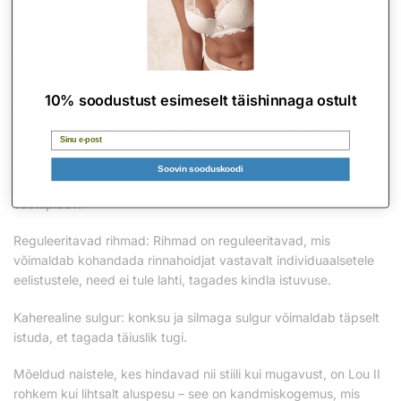
Konkurentsivõimetu mugavus: õrna ja stabiilse võrgu pehme
konstruktsioon pakub ületamatut kandmismugavust, jättes
kerguse ja vabaduse tunde.
10% soodustust esimeselt täishinnaga ostult
Elegantsus detailides: Lihtsa kangast viimistlus lisab
rinnahoidjale elegantsi, rõhutades samal ajal ainulaadset disaini.
Email
Invisible Mesh: “Invisible” võrk on praktiliselt nähtamatu,
Soovin sooduskoodi
sobides teie nahatooniga. See on õrn, kuid samas stabiilne ja
vastupidav.
Reguleeritavad rihmad: Rihmad on reguleeritavad, mis
võimaldab kohandada rinnahoidjat vastavalt individuaalsetele
eelistustele, need ei tule lahti, tagades kindla istuvuse.
Kaherealine sulgur: konksu ja silmaga sulgur võimaldab täpselt
istuda, et tagada täiuslik tugi.
Mõeldud naistele, kes hindavad nii stiili kui mugavust, on Lou II
rohkem kui lihtsalt aluspesu – see on kandmiskogemus, mis