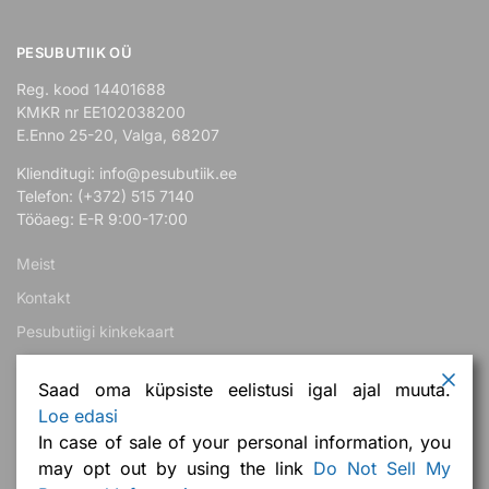
PESUBUTIIK OÜ
Reg. kood 14401688
KMKR nr EE102038200
E.Enno 25-20, Valga, 68207
Klienditugi: info@pesubutiik.ee
Telefon: (+372) 515 7140
Tööaeg: E-R 9:00-17:00
Meist
Kontakt
Pesubutiigi kinkekaart
Teeme koostööd!
Saad oma küpsiste eelistusi igal ajal muuta.
Loe edasi
Järelmaks
In case of sale of your personal information, you
Korduma kippuvad küsimused
may opt out by using the link
Do Not Sell My
Ostuabi ja tingimused