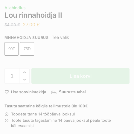
Allahindlus!
Lou rinnahoidja II
27.00
€
54.00
€
Tee valik
RINNAHOIDJA SUURUS
:
90F
75D
Lisa korvi
Lisa soovinimekirja
Suuruste tabel
Tasuta saatmine kõigile tellimustele üle 100€
Toodete tarne 14 tööpäeva jooksul
Toote tasuta tagastamine 14 päeva jooksul peale toote
kättesaamist