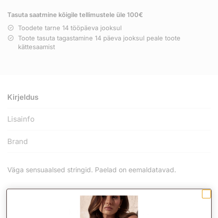
Tasuta saatmine kõigile tellimustele üle 100€
Toodete tarne 14 tööpäeva jooksul
Toote tasuta tagastamine 14 päeva jooksul peale toote
kättesaamist
Kirjeldus
Lisainfo
Brand
Väga sensuaalsed stringid. Paelad on eemaldatavad.
Tootekood:
-
Kategooria:
Allahindlus