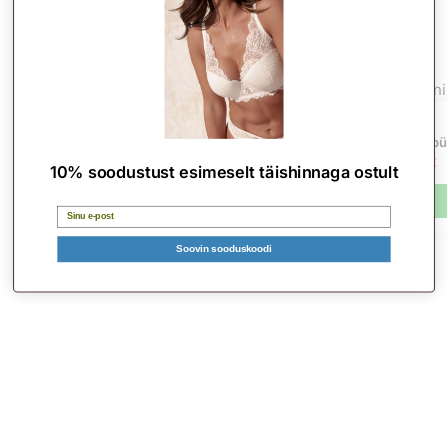
Seotud tooted
-50%
-26%
ALLAHINDLUS
ALLAHINDLUS
Saffy rinnahoidja
Kariba bikiinip
17.16
€
11.34
€
34.32
€
15.28
€
10% soodustust esimeselt täishinnaga ostult
Vali
Email
Soovin sooduskoodi