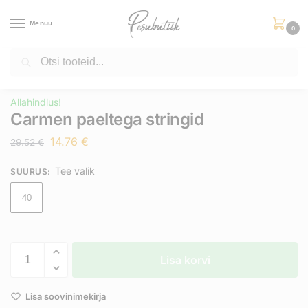
Menüü
0
Otsi
Esileht
Allahindlus
Carmen paeltega stringid
/
/
Allahindlus!
Carmen paeltega stringid
14.76
€
29.52
€
Tee valik
SUURUS
:
40
Lisa korvi
Lisa soovinimekirja