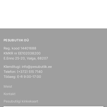
PESUBUTIIK OÜ
Reg. kood 14401688
KMKR nr EE102038200
E.Enno 25-20, Valga, 68207
Klienditugi: info@pesubutiik.ee
Telefon: (+372) 515 7140
Tööaeg: E-R 9:00-17:00
Meist
Kontakt
Pesubutiigi kinkekaart