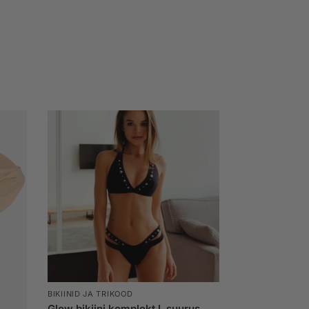
BIKIINID JA TRIKOOD
Glow bikiini komplekt L suurus