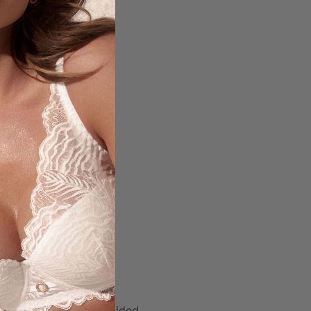
isline
,
Lemon
,
ujumisriided