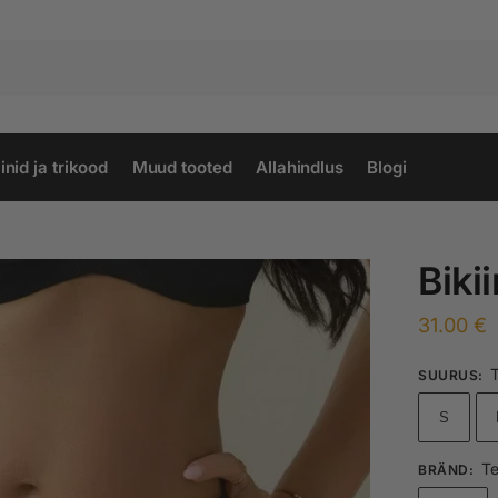
inid ja trikood
Muud tooted
Allahindlus
Blogi
Biki
31.00
€
T
SUURUS
:
S
Te
BRÄND
: