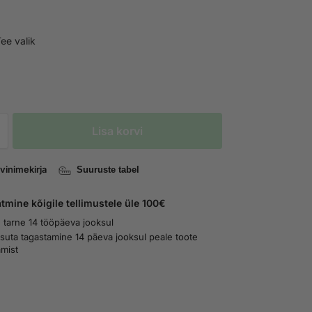
ee valik
Lisa korvi
vinimekirja
Suuruste tabel
tmine kõigile tellimustele üle 100€
 tarne 14 tööpäeva jooksul
asuta tagastamine 14 päeva jooksul peale toote
amist