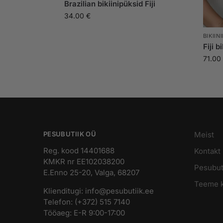
Brazilian bikiinipüksid Fiji
34.00
€
BIKIIN
Fiji b
71.00
PESUBUTIIK OÜ
Meist
Reg. kood 14401688
Kontakt
KMKR nr EE102038200
Pesubuti
E.Enno 25-20, Valga, 68207
Teeme k
Klienditugi: info@pesubutiik.ee
Telefon: (+372) 515 7140
Tööaeg: E-R 9:00-17:00