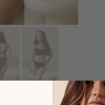
Kirjeldus
Lisainfo
Brand
Arvustused
0