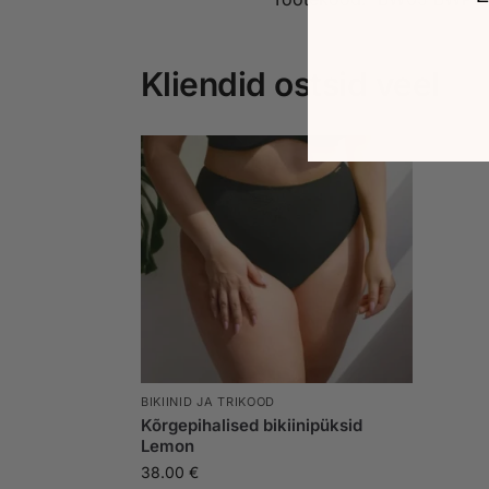
Kliendid ostsid veel
BIKIINID JA TRIKOOD
Kõrgepihalised bikiinipüksid
Lemon
38.00
€