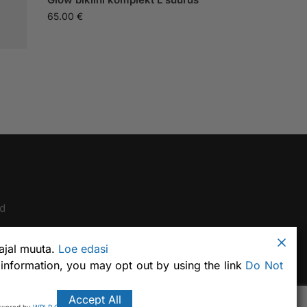
65.00
€
d
 ajal muuta.
Loe edasi
 information, you may opt out by using the link
Do Not
Accept All