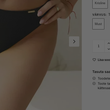
Krisline
T
VÄRVUS
:
Must
Lisa soo
Tasuta saa
Toodete
Toote t
kättesa