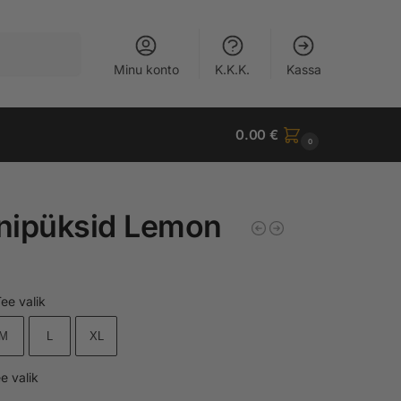
Otsi
Minu konto
K.K.K.
Kassa
0.00
€
0
inipüksid Lemon
ee valik
M
L
XL
e valik