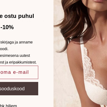
ile naise keha kaunimad detailid.
e ostu puhul
s muudab teie jalad optiliselt pikemaks.
-10%
iskirjaga ja anname
oodi.
 esimesena uutest
est ja eripakkumistest.
sooduskood
hk hiljem
0 BL
Kategooria:
Bikiinid ja trikood
Sildid:
bikiinid
,
Kr