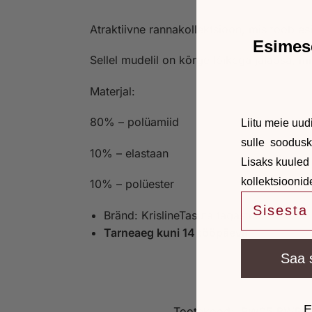
Atraktiivne rannakollektsioon, mis toob es
Esimes
Sellel mudelil on kõrge lõikega jalaosa, mi
Materjal:
80% – polüamiid
Liitu meie uud
sulle soodusk
10% – elastaan
Lisaks kuuled
kollektsioonid
10% – polüester
e-mail
Bränd: KrislineTasuta tagastus
Tarneaeg kuni 14 tööpäeva
Saa 
E
Tootekood:
BW05 BWP03