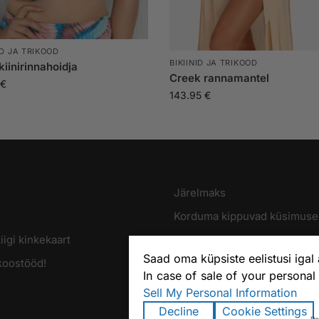
ID JA TRIKOOD
BIKIINID JA TRIKOOD
ikiinirinnahoidja
Creek rannamantel
€
143.95
€
Järelmaks
Korduma kippuvad küsimuse
igi kinkekaart
Ostuabi ja tingimused
Saad oma küpsiste eelistusi igal
oostööd!
In case of sale of your personal
Sell My Personal Information
Decline
Cookie Settings